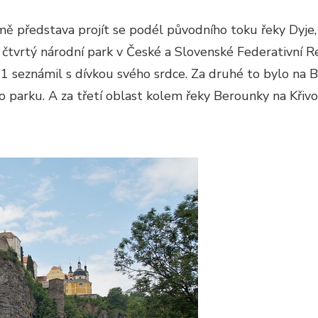
mě představa projít se podél původního toku řeky Dyje,
ko čtvrtý národní park v České a Slovenské Federativní 
1 seznámil s dívkou svého srdce. Za druhé to bylo na Be
ho parku. A za třetí oblast kolem řeky Berounky na Křiv