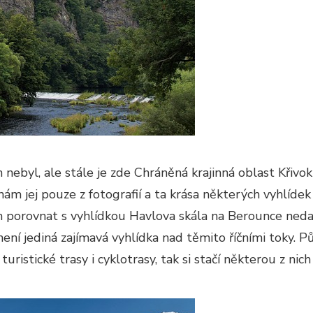
nebyl, ale stále je zde Chráněná krajinná oblast Křivokl
ám jej pouze z fotografií a ta krása některých vyhlíde
h porovnat s vyhlídkou Havlova skála na Berounce neda
ení jediná zajímavá vyhlídka nad těmito říčními toky.
Pů
uristické trasy i cyklotrasy, tak si stačí některou z nic