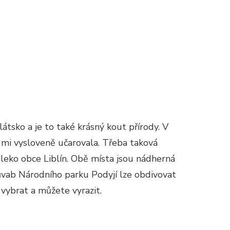
átsko a je to také krásný kout přírody. V
k mi vysloveně učarovala. Třeba taková
leko obce Liblín. Obě místa jsou nádherná
vab Národního parku Podyjí lze obdivovat
h vybrat a můžete vyrazit.