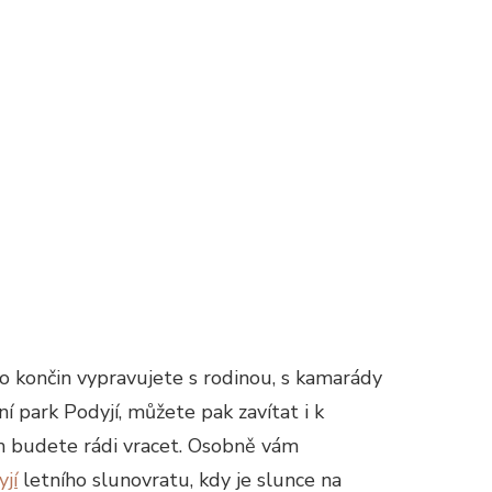
hto končin vypravujete s rodinou, s kamarády
í park Podyjí, můžete pak zavítat i k
sem budete rádi vracet. Osobně vám
jí
letního slunovratu, kdy je slunce na