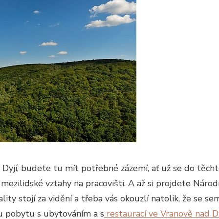
ad Dyjí, budete tu mít potřebné zázemí, ať už se do těc
 mezilidské vztahy na pracovišti.
A až si projdete Národn
ity stojí za vidění a třeba vás okouzlí natolik, že se 
u pobytu s ubytováním a s
restaurací ve Vranově nad Dy