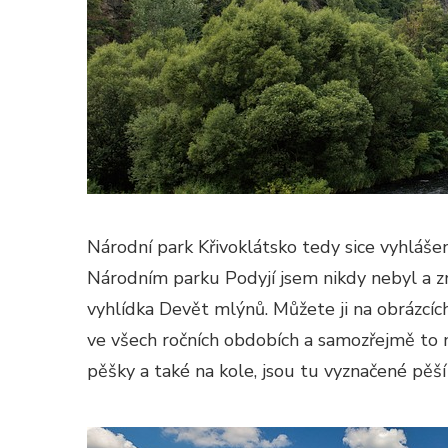
Národní park Křivoklátsko tedy sice vyhlášen 
Národním parku Podyjí jsem nikdy nebyl a zn
vyhlídka Devět mlýnů. Můžete ji na obrázcíc
ve všech ročních obdobích a samozřejmě to n
pěšky a také na kole, jsou tu vyznačené pěší t