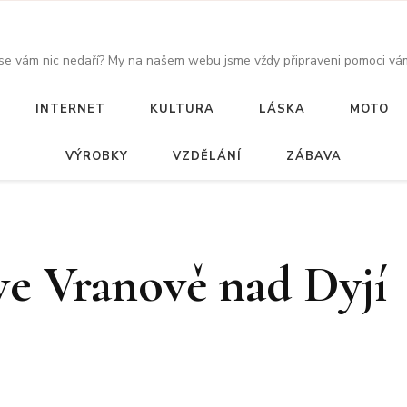
 se vám nic nedaří? My na našem webu jsme vždy připraveni pomoci vám
INTERNET
KULTURA
LÁSKA
MOTO
VÝROBKY
VZDĚLÁNÍ
ZÁBAVA
ve Vranově nad Dyjí