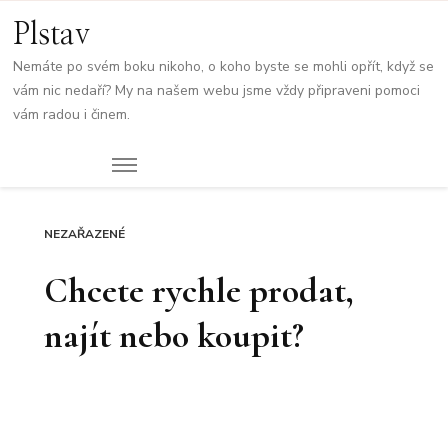
Plstav
Nemáte po svém boku nikoho, o koho byste se mohli opřít, když se
vám nic nedaří? My na našem webu jsme vždy připraveni pomoci
vám radou i činem.
NEZAŘAZENÉ
Chcete rychle prodat,
najít nebo koupit?