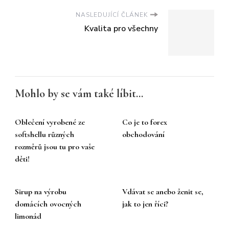
NASLEDUJÍCÍ ČLÁNEK
Kvalita pro všechny
Mohlo by se vám také líbit...
Oblečení vyrobené ze
Co je to forex
softshellu různých
obchodování
rozměrů jsou tu pro vaše
děti!
Sirup na výrobu
Vdávat se anebo ženit se,
domácích ovocných
jak to jen říci?
limonád