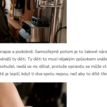
 terapie a podobně. Samozřejmě potom je to takové nár
odnáší ty děti. Ty děti to musí nějakým způsobem snáš
 bohužel, nedá se nic dělat, protože opravdu se může s
ě je lepší, když ti dva spolu nejsou, než aby to dítě tře