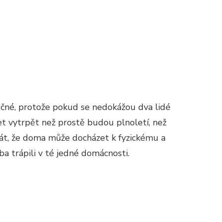
očné, protože pokud se nedokážou dva lidé
et vytrpět než prostě budou plnoletí, než
tát, že doma může docházet k fyzickému a
ba trápili v té jedné domácnosti.