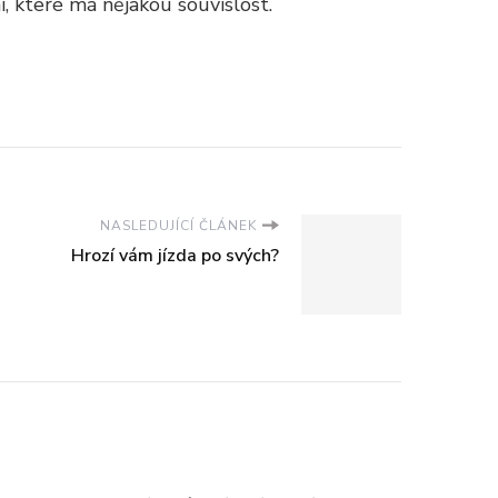
í, které má nějakou souvislost.
NASLEDUJÍCÍ ČLÁNEK
Hrozí vám jízda po svých?