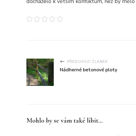
docházelo k větším konfliktům, než by mělo p
PŘEDCHOZÍ ČLÁNEK
Nádherné betonové ploty
Mohlo by se vám také líbit...