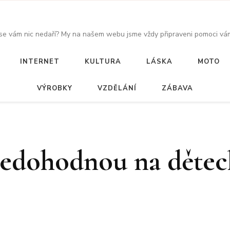
 se vám nic nedaří? My na našem webu jsme vždy připraveni pomoci vám
INTERNET
KULTURA
LÁSKA
MOTO
VÝROBKY
VZDĚLÁNÍ
ZÁBAVA
nedohodnou na dětec