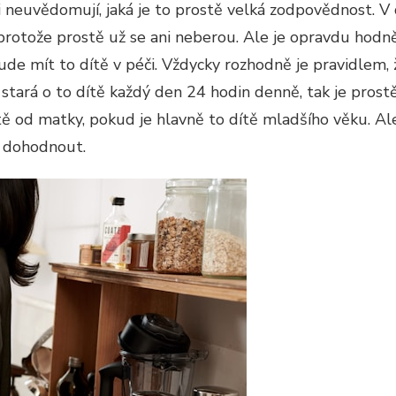
i neuvědomují, jaká je to prostě velká zodpovědnost. 
, protože prostě už se ani neberou. Ale je opravdu hodn
de mít to dítě v péči. Vždycky rozhodně je pravidlem, ž
tará o to dítě každý den 24 hodin denně, tak je prostě 
tě od matky, pokud je hlavně to dítě mladšího věku. A
, dohodnout.