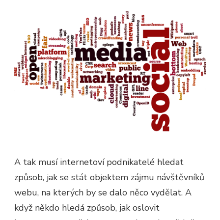
A tak musí internetoví podnikatelé hledat
způsob, jak se stát objektem zájmu návštěvníků
webu, na kterých by se dalo něco vydělat. A
když někdo hledá způsob, jak oslovit