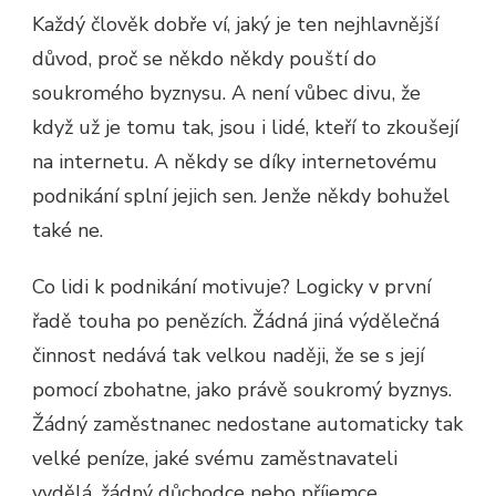
Každý člověk dobře ví, jaký je ten nejhlavnější
důvod, proč se někdo někdy pouští do
soukromého byznysu. A není vůbec divu, že
když už je tomu tak, jsou i lidé, kteří to zkoušejí
na internetu. A někdy se díky internetovému
podnikání splní jejich sen. Jenže někdy bohužel
také ne.
Co lidi k podnikání motivuje? Logicky v první
řadě touha po penězích. Žádná jiná výdělečná
činnost nedává tak velkou naději, že se s její
pomocí zbohatne, jako právě soukromý byznys.
Žádný zaměstnanec nedostane automaticky tak
velké peníze, jaké svému zaměstnavateli
vydělá, žádný důchodce nebo příjemce