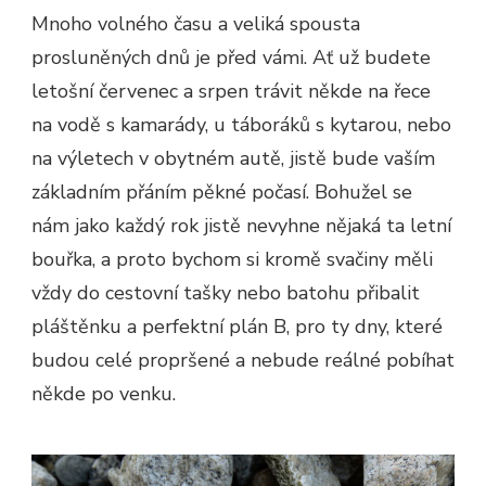
Mnoho volného času a veliká spousta
prosluněných dnů je před vámi. Ať už budete
letošní červenec a srpen trávit někde na řece
na vodě s kamarády, u táboráků s kytarou, nebo
na výletech v obytném autě, jistě bude vaším
základním přáním pěkné počasí. Bohužel se
nám jako každý rok jistě nevyhne nějaká ta letní
bouřka, a proto bychom si kromě svačiny měli
vždy do cestovní tašky nebo batohu přibalit
pláštěnku a perfektní plán B, pro ty dny, které
budou celé propršené a nebude reálné pobíhat
někde po venku.