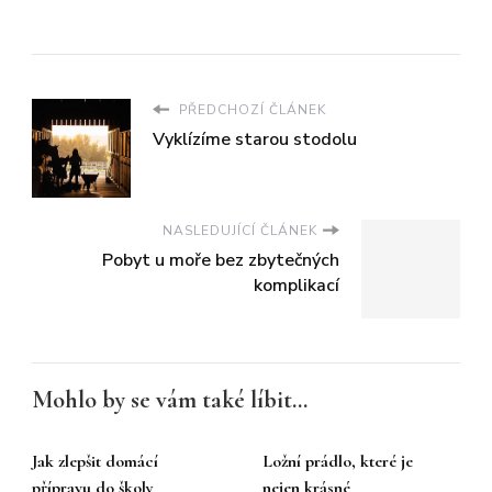
PŘEDCHOZÍ ČLÁNEK
Vyklízíme starou stodolu
NASLEDUJÍCÍ ČLÁNEK
Pobyt u moře bez zbytečných
komplikací
Mohlo by se vám také líbit...
Jak zlepšit domácí
Ložní prádlo, které je
přípravu do školy
nejen krásné