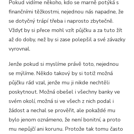
Pokud vidíme někoho, kdo se marně potýká s
finančními těžkostmi, nejednou nás napadne, že
se dotyčný trápí třeba i naprosto zbytečně.
Vždyť by si přece mohl vzít půjčku a za tuto žít
až do doby, než by si zase polepšil a své závazky
vyrovnal.
Jenže pokud si myslíme právě toto, nejednou
se mýlíme. Někdo takový by si totiž možná
půjčku rád vzal, jenže mu ji nikde nechtěli
poskytnout. Možná obešel i všechny banky ve
svém okolí, možná si ve všech z nich podal i
žádost a nechal se prověřit, ale pokaždé mu
bylo jenom oznámeno, že není bonitní, a proto
mu nepůjčí ani korunu. Protože tak tomu často