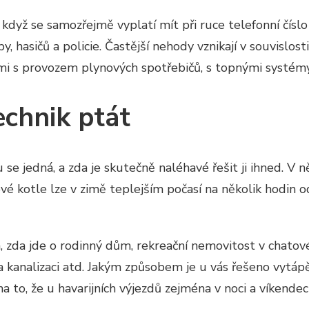
i když se samozřejmě vyplatí mít při ruce telefonní čísl
y, hasičů a policie. Častější nehody vznikají v souvislo
mi s provozem plynových spotřebičů, s topnými systémy
echnik ptát
se jedná, a zda je skutečně naléhavé řešit ji ihned. V ně
é kotle lze v zimě teplejším počasí na několik hodin o
á, zda jde o rodinný dům, rekreační nemovitost v chatové
kanalizaci atd. Jakým způsobem je u vás řešeno vytápěn
a to, že u havarijních výjezdů zejména v noci a víkendech