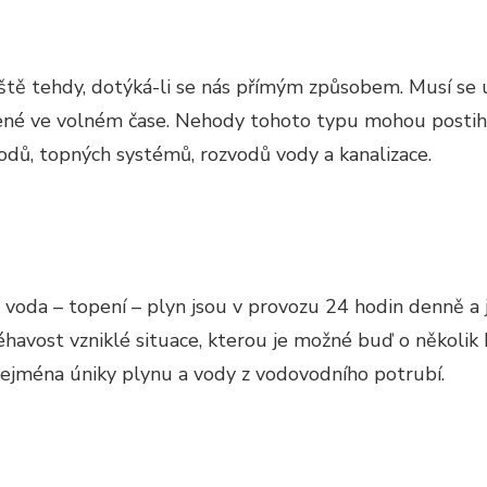
áště tehdy, dotýká-li se nás přímým způsobem. Musí se u
vené ve volném čase. Nehody tohoto typu mohou postihn
odů, topných systémů, rozvodů vody a kanalizace.
 voda – topení – plyn jsou v provozu 24 hodin denně a 
havost vzniklé situace, kterou je možné buď o několik ho
zejména úniky plynu a vody z vodovodního potrubí.