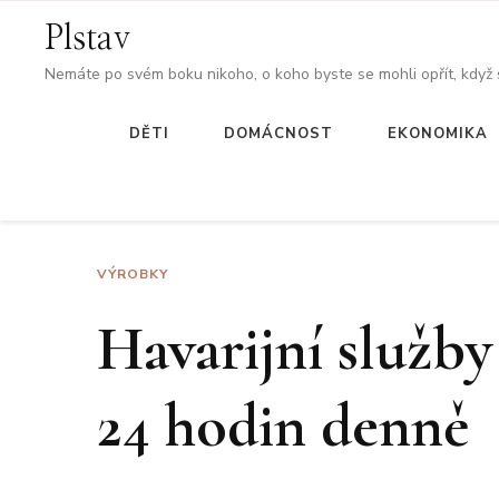
Plstav
Nemáte po svém boku nikoho, o koho byste se mohli opřít, když
DĚTI
DOMÁCNOST
EKONOMIKA
VÝROBKY
Havarijní služby
24 hodin denně