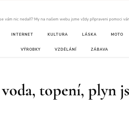
 se vám nic nedaří? My na našem webu jsme vždy připraveni pomoci vám
INTERNET
KULTURA
LÁSKA
MOTO
VÝROBKY
VZDĚLÁNÍ
ZÁBAVA
 voda, topení, plyn j