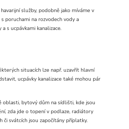
o havarijní služby, podobně jako míváme v
sti s poruchami na rozvodech vody a
 a s ucpávkami kanalizace.
kterých situacích lze např. uzavřít hlavní
dstavit, ucpávky kanalizace také mohou pár
 oblasti, bytový dům na sídlišti, kde jsou
í, zda jde o topení v podlaze, radiátory
 či svátcích jsou započítány příplatky.