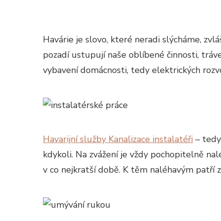
Havárie je slovo, které neradi slýcháme, zvl
pozadí ustupují naše oblíbené činnosti, trá
vybavení domácnosti, tedy elektrických rozv
Havarijní služby Kanalizace instalatéři
– tedy
kdykoli. Na zvážení je vždy pochopitelně nalé
v co nejkratší době. K těm naléhavým patří 