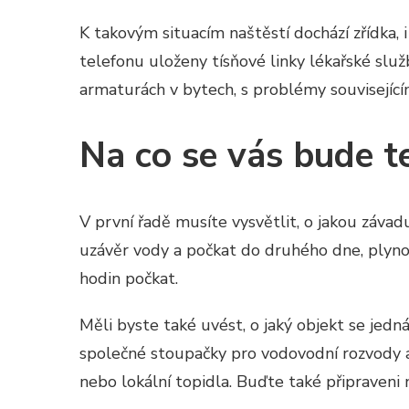
K takovým situacím naštěstí dochází zřídka, 
telefonu uloženy tísňové linky lékařské služb
armaturách v bytech, s problémy související
Na co se vás bude t
V první řadě musíte vysvětlit, o jakou závadu 
uzávěr vody a počkat do druhého dne, plynov
hodin počkat.
Měli byste také uvést, o jaký objekt se jedn
společné stoupačky pro vodovodní rozvody a 
nebo lokální topidla. Buďte také připraveni n