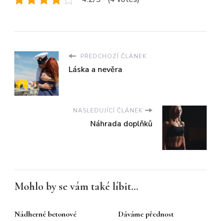
PŘEDCHOZÍ ČLÁNEK
Láska a nevěra
NASLEDUJÍCÍ ČLÁNEK
Náhrada doplňků
Mohlo by se vám také líbit...
Nádherné betonové
Dáváme přednost