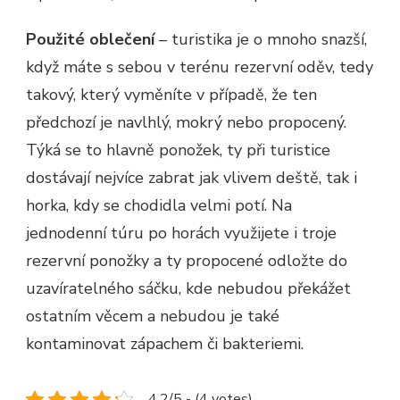
Použité oblečení
– turistika je o mnoho snazší,
když máte s sebou v terénu rezervní oděv, tedy
takový, který vyměníte v případě, že ten
předchozí je navlhlý, mokrý nebo propocený.
Týká se to hlavně ponožek, ty při turistice
dostávají nejvíce zabrat jak vlivem deště, tak i
horka, kdy se chodidla velmi potí. Na
jednodenní túru po horách využijete i troje
rezervní ponožky a ty propocené odložte do
uzavíratelného sáčku, kde nebudou překážet
ostatním věcem a nebudou je také
kontaminovat zápachem či bakteriemi.
4.2/5 - (4 votes)